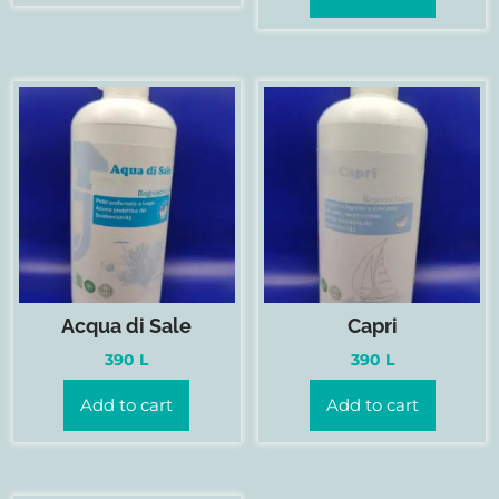
Acqua di Sale
Capri
390
L
390
L
Add to cart
Add to cart