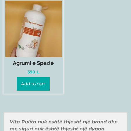
Agrumi e Spezie
390
L
Add to cart
Vita Pulita nuk ë
shtë
thjesht një
brand
dhe
me siguri nuk ë
shtë
thjesht një
dyqan