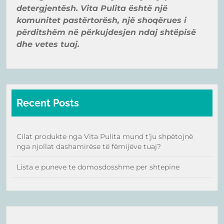
detergjentë
sh. Vita Pulita ë
shtë
një
komunitet pastë
rtorë
sh, një
shoqër
ues i
pë
rditshë
m në
pë
rkujdesjen ndaj shtë
pisë
dhe vetes tuaj.
Recent Posts
Cilat produkte nga Vita Pulita mund t’ju shpëtojnë
nga njollat dashamirëse të fëmijëve tuaj?
Lista e puneve te domosdosshme per shtepine