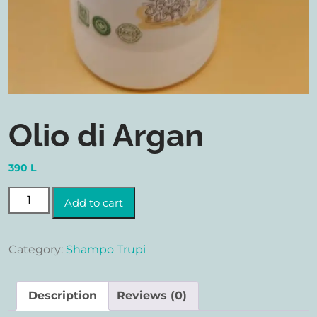
Olio di Argan
390
L
Olio di Argan quantity
Add to cart
Category:
Shampo Trupi
Description
Reviews (0)