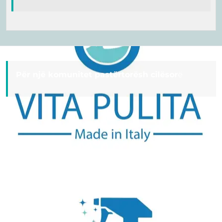
Për një komunitet pastërtorësh cilësor
ë
Useful Links
Home
services
Reviews
About Us