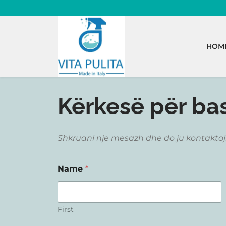
Skip
to
content
HOM
Kërkesë për b
Shkruani nje mesazh dhe do ju kontakto
Name
*
First