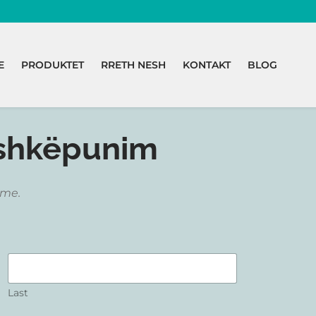
E
PRODUKTET
RRETH NESH
KONTAKT
BLOG
ashkëpunim
jme.
Last