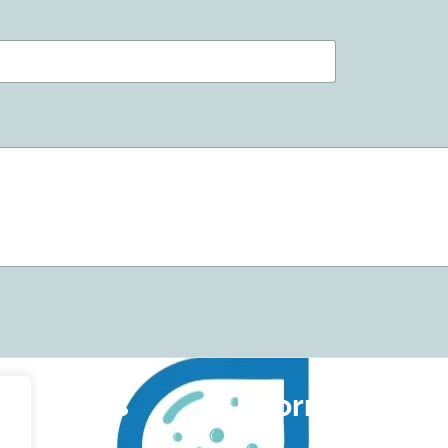
ful Links
Information