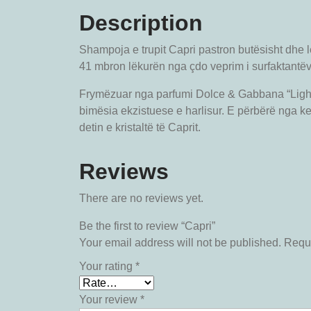
Description
Shampoja e trupit Capri pastron butësisht dhe 
41 mbron lëkurën nga çdo veprim i surfaktantëv
Frymëzuar nga parfumi Dolce & Gabbana “Light 
bimësia ekzistuese e harlisur. E përbërë nga ked
detin e kristaltë të Caprit.
Reviews
There are no reviews yet.
Be the first to review “Capri”
Your email address will not be published.
Requi
Your rating
*
Your review
*