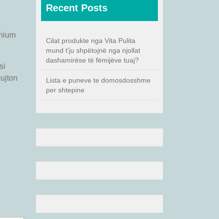
Recent Posts
rnium
Cilat produkte nga Vita Pulita
mund t’ju shpëtojnë nga njollat
dashamirëse të fëmijëve tuaj?
si
kujton
Lista e puneve te domosdosshme
per shtepine