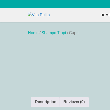
Skip
to
content
HOM
Home
/
Shampo Trupi
/ Capri
Description
Reviews (0)