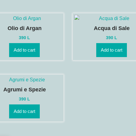
Olio di Argan
Acqua di Sale
390
L
390
L
Add to cart
Add to cart
Agrumi e Spezie
390
L
Add to cart