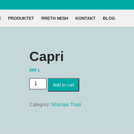
E
PRODUKTET
RRETH NESH
KONTAKT
BLOG
Capri
390
L
Capri quantity
Add to cart
Category:
Shampo Trupi