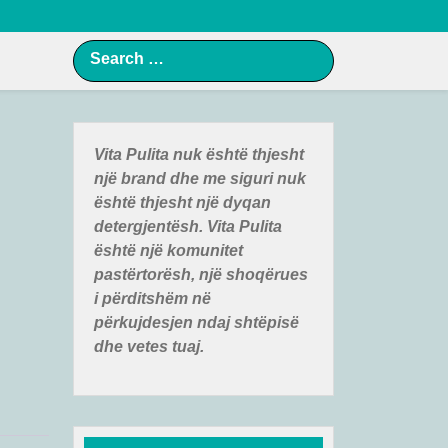
Vita Pulita nuk ë
shtë
thjesht
një
brand
dhe me siguri nuk
ë
shtë
thjesht një
dyqan
detergjentë
sh. Vita Pulita
ë
shtë
një
komunitet
pastë
rtorë
sh, një
shoqër
ues
i pë
rditshë
m në
pë
rkujdesjen ndaj shtë
pisë
dhe vetes tuaj.