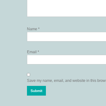
Name
*
Email
*
Save my name, email, and website in this brows