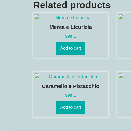
Related products
Menta e Licurizia
390
L
Add to cart
Caramello e Pistacchio
390
L
Add to cart