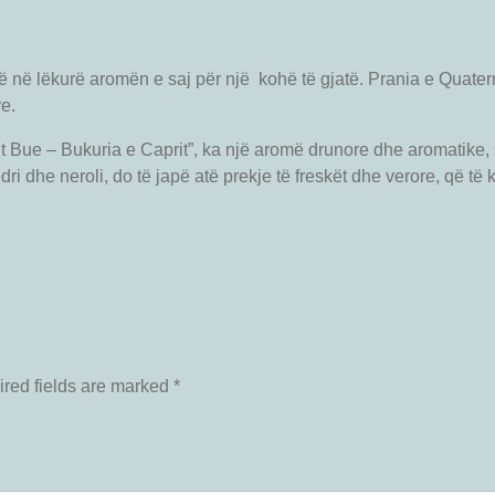
lë në lëkurë aromën e saj për një kohë të gjatë. Prania e Quate
e.
Bue – Bukuria e Caprit”, ka një aromë drunore dhe aromatike, 
ri dhe neroli, do të japë atë prekje të freskët dhe verore, që të 
red fields are marked
*