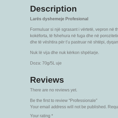
Description
Larës dyshemeje Profesional
Formuluar si një sgrasant i vërtetë, vepron në t
kokëforta, të fshehura në fuga dhe në poroziteti
dhe të vështira për t’u pastruar në shtëpi, dyqane
Nuk lë vija dhe nuk kërkon shpëlarje.
Doza: 70g/5L uje
Reviews
There are no reviews yet.
Be the first to review “Professionale”
Your email address will not be published.
Requi
Your rating
*