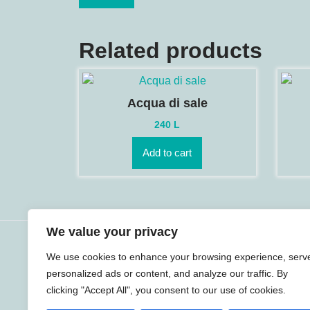
Related products
Acqua di sale
240
L
Add to cart
We value your privacy
Use
We use cookies to enhance your browsing experience, serv
Për një komunitet
personalized ads or content, and analyze our traffic. By
pastërtorësh cilësor
ë
clicking "Accept All", you consent to our use of cookies.
Home