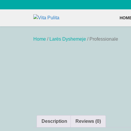
Skip
to
content
HOM
Home
/
Larës Dyshemeje
/ Professionale
Description
Reviews (0)