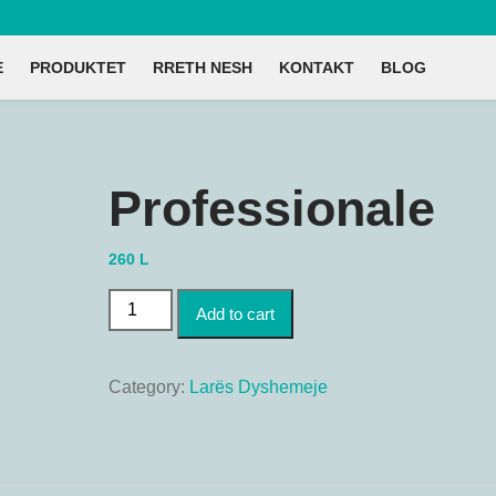
E
PRODUKTET
RRETH NESH
KONTAKT
BLOG
Professionale
260
L
Professionale quantity
Add to cart
Category:
Larës Dyshemeje