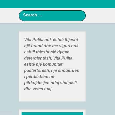
Vita Pulita nuk ë
shtë
thjesht
një
brand
dhe me siguri nuk
ë
shtë
thjesht një
dyqan
detergjentë
sh. Vita Pulita
ë
shtë
një
komunitet
pastë
rtorë
sh, një
shoqër
ues
i pë
rditshë
m në
pë
rkujdesjen ndaj shtë
pisë
dhe vetes tuaj.