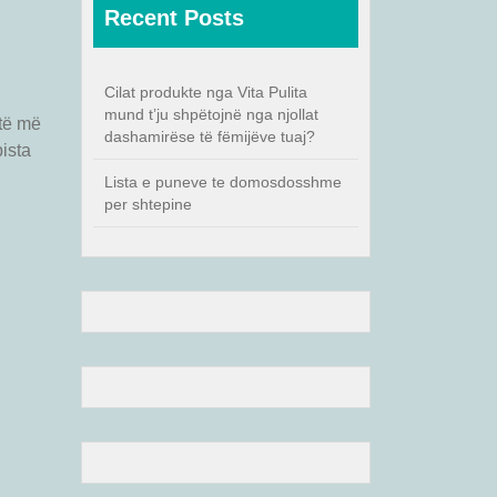
Recent Posts
Cilat produkte nga Vita Pulita
mund t’ju shpëtojnë nga njollat
itë më
dashamirëse të fëmijëve tuaj?
pista
Lista e puneve te domosdosshme
per shtepine