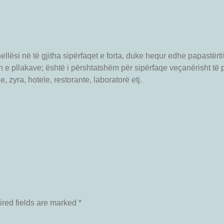
hellësi në të gjitha sipërfaqet e forta, duke hequr edhe papastërt
n e pllakave; është i përshtatshëm për sipërfaqe veçanërisht të 
, zyra, hotele, restorante, laboratorë etj.
red fields are marked
*