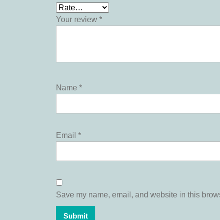
Your review
*
Name
*
Email
*
Save my name, email, and website in this brows