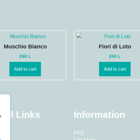
Muschio Bianco
Fiori di Loto
240
L
240
L
Add to cart
Add to cart
ful Links
Information
e
FAQ