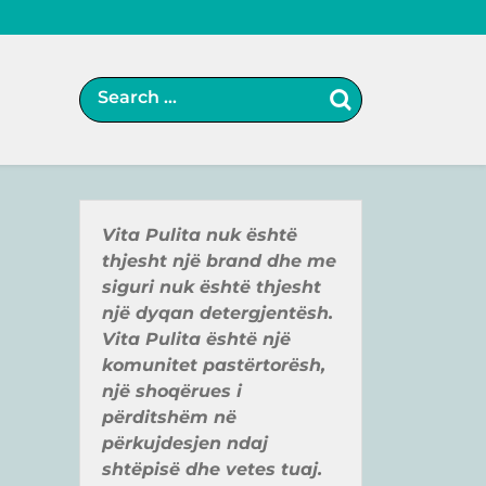
Vita Pulita nuk ë
shtë
thjesht një
brand
dhe me
siguri nuk ë
shtë
thjesht
një
dyqan detergjentë
sh.
Vita Pulita ë
shtë
një
komunitet pastë
rtorë
sh,
një
shoqër
ues i
pë
rditshë
m në
pë
rkujdesjen ndaj
shtë
pisë
dhe vetes tuaj.