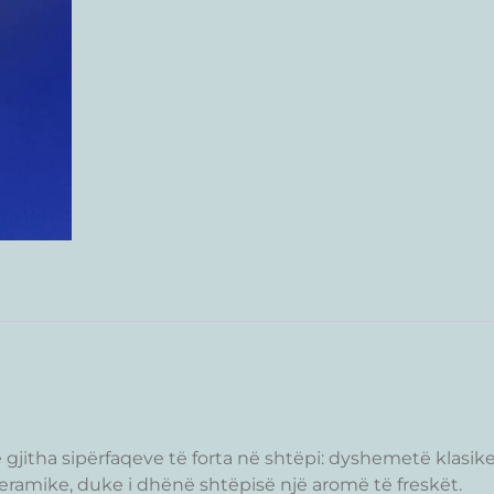
gjitha sipërfaqeve të forta në shtëpi: dyshemetë klasike
qeramike, duke i dhënë shtëpisë një aromë të freskët.