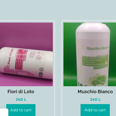
Fiori di Loto
Muschio Bianco
240
L
240
L
Add to cart
Add to cart