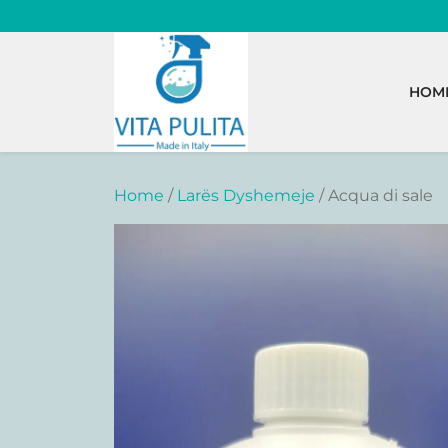
Skip
to
content
HOM
Home
/
Larës Dyshemeje
/ Acqua di sale