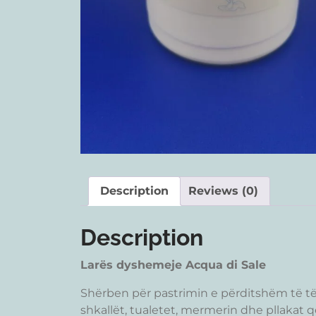
Description
Reviews (0)
Description
Larës dyshemeje Acqua di Sale
Shërben për pastrimin e përditshëm të të 
shkallët, tualetet, mermerin dhe pllakat 