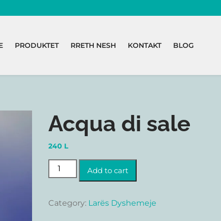
E
PRODUKTET
RRETH NESH
KONTAKT
BLOG
Acqua di sale
240
L
Acqua di sale quantity
Add to cart
Category:
Larës Dyshemeje