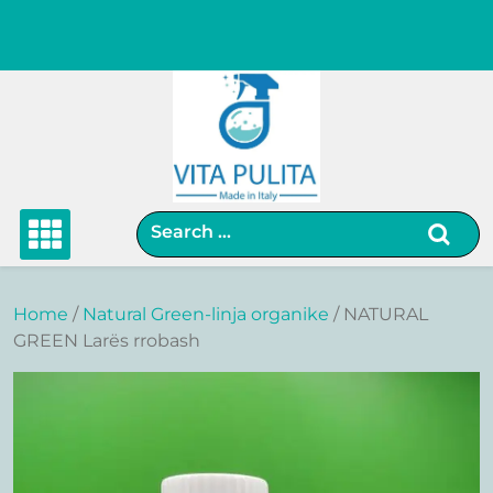
Skip
to
content
Home
/
Natural Green-linja organike
/ NATURAL
GREEN Larës rrobash