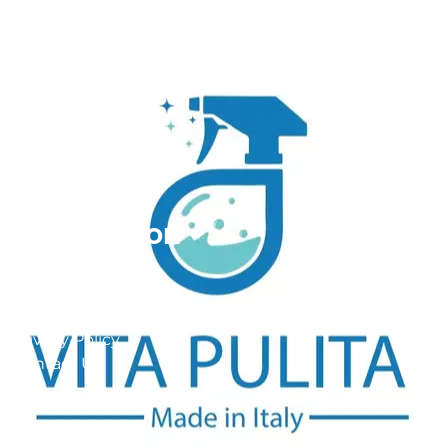
Home
services
Reviews
About Us
Information
FAQ
Site Maps
Privacy Policy
Contact Us