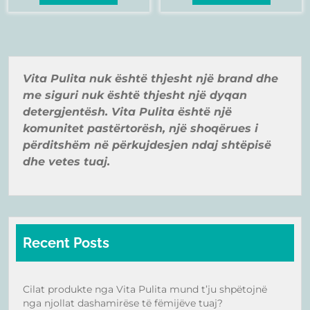
Vita Pulita nuk ë
shtë
thjesht një
brand
dhe
me siguri nuk ë
shtë
thjesht një
dyqan
detergjentë
sh. Vita Pulita ë
shtë
një
komunitet pastë
rtorë
sh, një
shoqër
ues i
pë
rditshë
m në
pë
rkujdesjen ndaj shtë
pisë
dhe vetes tuaj.
Recent Posts
Cilat produkte nga Vita Pulita mund t’ju shpëtojnë
nga njollat dashamirëse të fëmijëve tuaj?