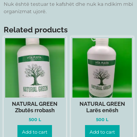
Nuk është testuar te kafshët dhe nuk ka ndikim mbi
organizmat ujorë.
Related products
NATURAL GREEN
NATURAL GREEN
Zbutës rrobash
Larës enësh
500
L
500
L
Add to cart
Add to cart