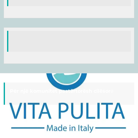
Për një komunitet pastërtorësh cilësor
ë
Useful Links