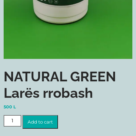
NATURAL GREEN
Larës rrobash
500
L
NATURAL GREEN Larës rrobash quantity
Add to cart