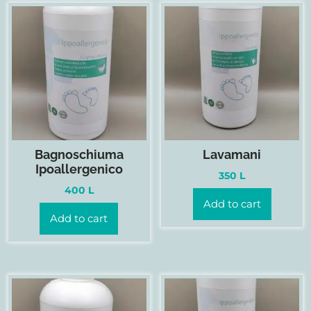
Bagnoschiuma
Lavamani
Ipoallergenico
350
L
400
L
Add to cart
Add to cart