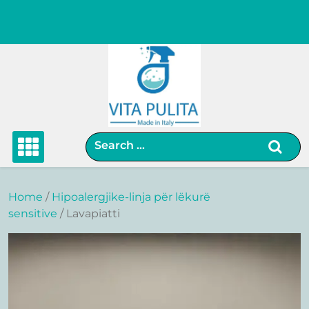
Skip
to
content
Home
/
Hipoalergjike-linja për lëkurë
sensitive
/ Lavapiatti