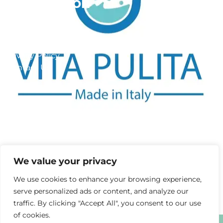
Information
FAQ
Site Maps
Privacy Policy
Contact Us
Get In Touch
Via Carlo Montù 78
We value your privacy
22021 Bellagio CO, Italy
+11 6254 7855
We use cookies to enhance your browsing experience,
support@example.com
serve personalized ads or content, and analyze our
traffic. By clicking "Accept All", you consent to our use
of cookies.