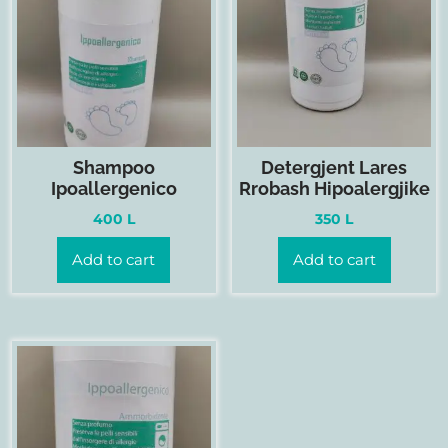
Shampoo
Detergjent Lares
Ipoallergenico
Rrobash Hipoalergjike
400
L
350
L
Add to cart
Add to cart