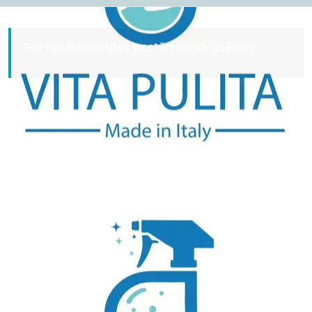
Për një komunitet pastërtorësh cilësor
ë
Useful Links
Home
services
Reviews
About Us