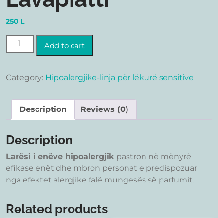
250
L
Lavapiatti quantity
Add to cart
Category:
Hipoalergjike-linja për lëkurë sensitive
Description
Reviews (0)
Description
Larësi i enëve hipoalergjik
pastron në mënyr
ë
efikase enët dhe mbron personat e predispozuar
nga efektet alergjike falë mungesës së parfumit.
Related products