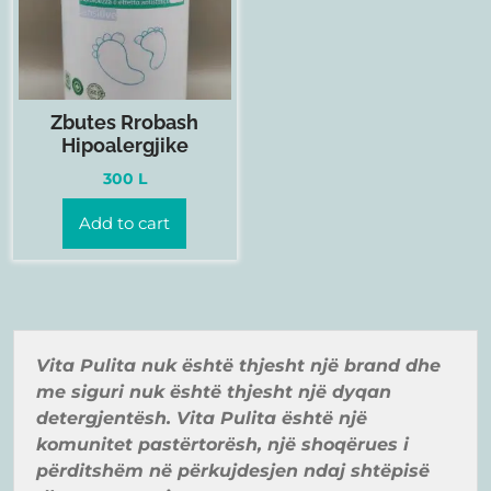
Zbutes Rrobash
Hipoalergjike
300
L
Add to cart
Vita Pulita nuk ë
shtë
thjesht një
brand
dhe
me siguri nuk ë
shtë
thjesht një
dyqan
detergjentë
sh. Vita Pulita ë
shtë
një
komunitet pastë
rtorë
sh, një
shoqër
ues i
pë
rditshë
m në
pë
rkujdesjen ndaj shtë
pisë