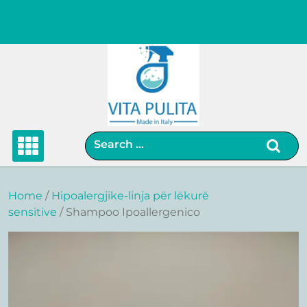
Skip
to
content
Home
/
Hipoalergjike-linja për lëkurë
sensitive
/ Shampoo Ipoallergenico