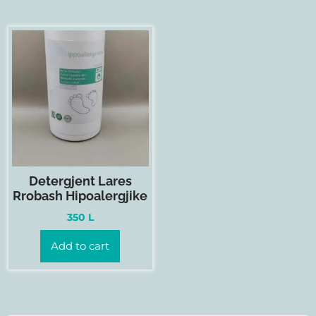
Detergjent Lares
Rrobash Hipoalergjike
350
L
Add to cart