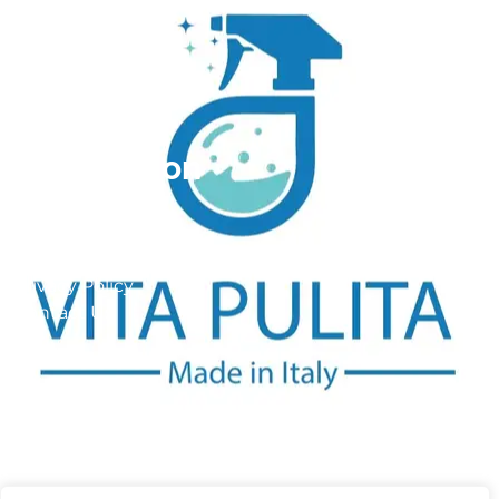
Reviews
About Us
Information
FAQ
Site Maps
Privacy Policy
Contact Us
Get In Touch
Via Carlo Montù 78