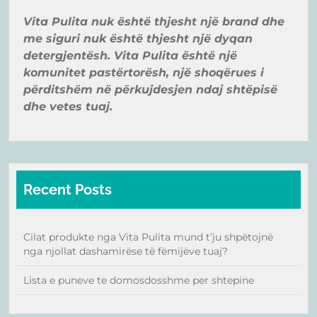
Vita Pulita nuk ë
shtë
thjesht një
brand
dhe
me siguri nuk ë
shtë
thjesht një
dyqan
detergjentë
sh. Vita Pulita ë
shtë
një
komunitet pastë
rtorë
sh, një
shoqër
ues i
pë
rditshë
m në
pë
rkujdesjen ndaj shtë
pisë
dhe vetes tuaj.
Recent Posts
Cilat produkte nga Vita Pulita mund t’ju shpëtojnë
nga njollat dashamirëse të fëmijëve tuaj?
Lista e puneve te domosdosshme per shtepine