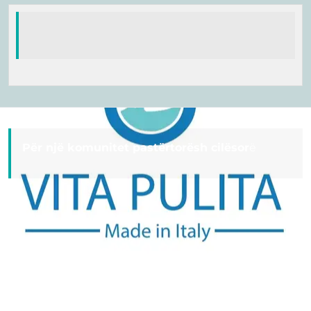
Për një komunitet pastërtorësh cilësor
ë
Useful Links
Home
services