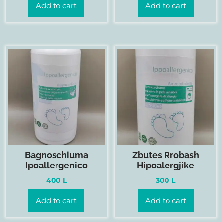
Add to cart
Add to cart
Bagnoschiuma
Zbutes Rrobash
Ipoallergenico
Hipoalergjike
400
L
300
L
Add to cart
Add to cart