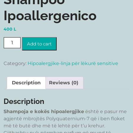
Ipoallergenico
400
L
Shampoo Ipoallergenico quantity
Add to cart
Category:
Hipoalergjike-linja për lëkurë sensitive
Description
Reviews (0)
Description
Shampoja e kokës hipoalergjike
është e pasur me
agjentë mbrojtës Polyquaternium-7 që i ben floket
më të butë dhe më të lehtë për t’u krehur.
Gjithashtu nuk përmban parfum që mund të