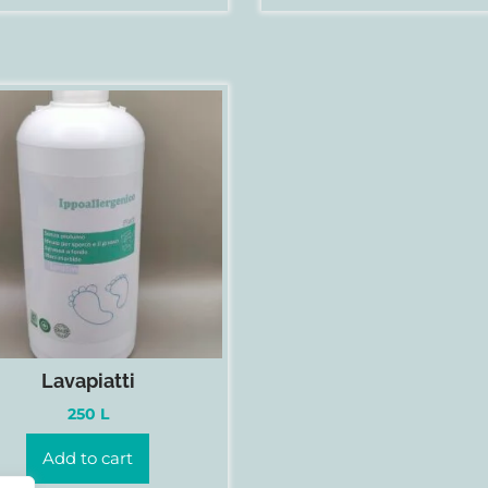
Lavapiatti
250
L
Add to cart