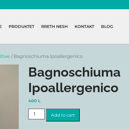
E
PRODUKTET
RRETH NESH
KONTAKT
BLOG
itive
/ Bagnoschiuma Ipoallergenico
Bagnoschiuma
Ipoallergenico
400
L
Bagnoschiuma Ipoallergenico quantity
Add to cart