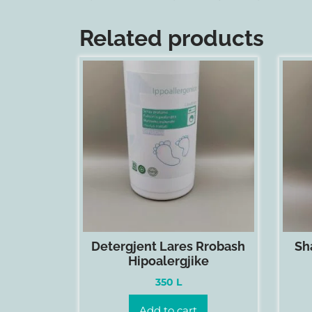
Related products
Detergjent Lares Rrobash
Sh
Hipoalergjike
350
L
Add to cart