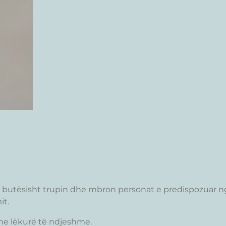
 butësisht trupin dhe mbron personat e predispozuar n
it.
me lëkurë të ndjeshme.