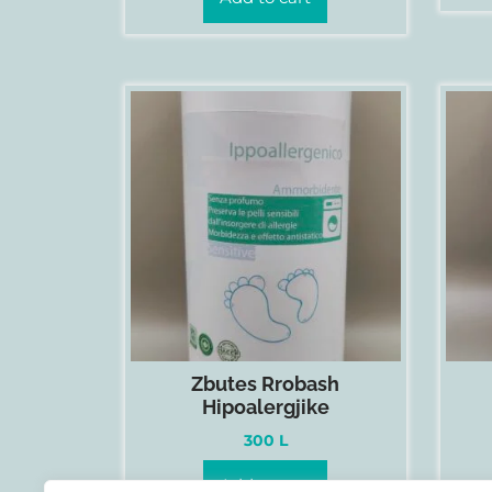
Zbutes Rrobash
Hipoalergjike
300
L
Add to cart