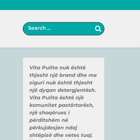
Vita Pulita nuk ë
shtë
thjesht një
brand
dhe me
siguri nuk ë
shtë
thjesht
një
dyqan detergjentë
sh.
Vita Pulita ë
shtë
një
komunitet pastë
rtorë
sh,
një
shoqër
ues i
pë
rditshë
m në
pë
rkujdesjen ndaj
shtë
pisë
dhe vetes tuaj.