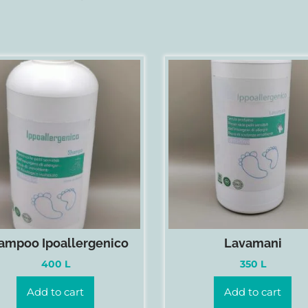
ampoo Ipoallergenico
Lavamani
400
L
350
L
Add to cart
Add to cart