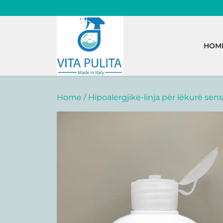
Skip
to
content
HOM
Home
/
Hipoalergjike-linja për lëkurë sens