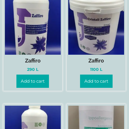
Zaffiro
Zaffiro
290
L
1100
L
Add to cart
Add to cart