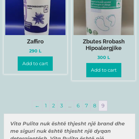
Zaffiro
Zbutes Rrobash
Hipoalergjike
290
L
300
L
Add to cart
Add to cart
←
1
2
3
…
6
7
8
9
Vita Pulita nuk ë
shtë
thjesht një
brand
dhe
me siguri nuk ë
shtë
thjesht një
dyqan
detergjentë
sh. Vita Pulita ë
shtë
një