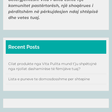
komunitet pastë
rtorë
sh, një
shoqër
ues i
pë
rditshë
m në
pë
rkujdesjen ndaj shtë
pisë
dhe vetes tuaj.
Recent Posts
Cilat produkte nga Vita Pulita mund t’ju shpëtojnë
nga njollat dashamirëse të fëmijëve tuaj?
Lista e puneve te domosdosshme per shtepine