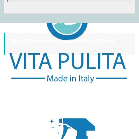
Për një komunitet pastërtorësh cilësor
ë
Useful Links
Home
services
Reviews
About Us