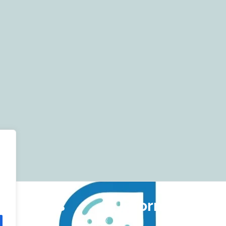
ful Links
Information