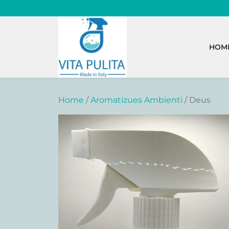
Skip
to
content
HOM
Home
/
Aromatizues Ambienti
/ Deus