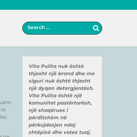
Vita Pulita nuk ë
shtë
thjesht një
brand
dhe me
siguri nuk ë
shtë
thjesht
një
dyqan detergjentë
sh.
Vita Pulita ë
shtë
një
ivane
komunitet pastë
rtorë
sh,
 të
një
shoqër
ues i
les
pë
rditshë
m në
pë
rkujdesjen ndaj
shtë
pisë
dhe vetes tuaj.
e ne