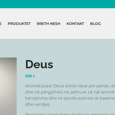
E
PRODUKTET
RRETH NESH
KONTAKT
BLOG
Deus
950
L
Aromatizuesi Deus është ideal për perde, d
dhe në përgjithësi në pëlhura. Lë një aromë
këndshme dhe të qëndrueshme të karame
dhe vaniljes.
Perdorimi: Sperkateni direkt ne ambient os