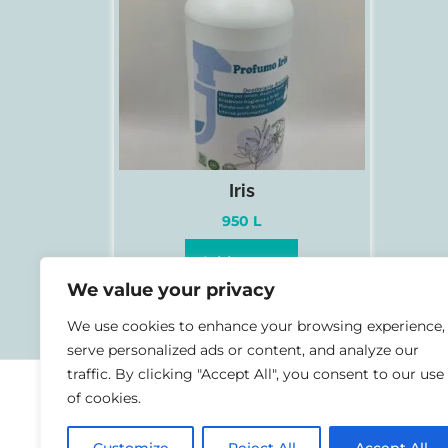
Iris
950
L
Add to cart
We value your privacy
We use cookies to enhance your browsing experience,
serve personalized ads or content, and analyze our
traffic. By clicking "Accept All", you consent to our use
of cookies.
Use
Për një komunitet
pastërtorësh cilësor
ë