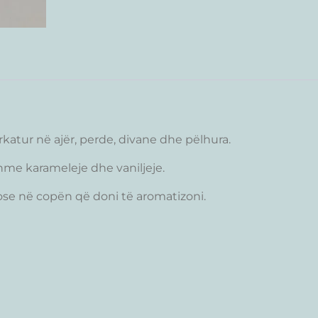
katur në ajër, perde, divane dhe pëlhura.
e karameleje dhe vaniljeje.
ose në copën që doni të aromatizoni.